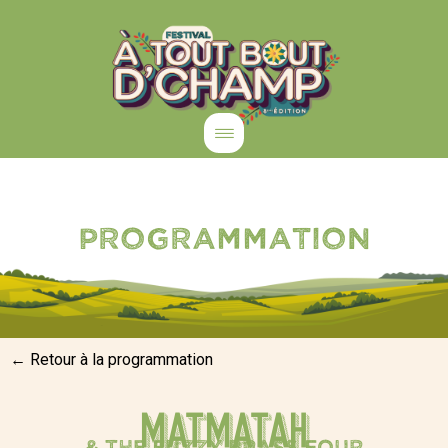
programmation
← Retour à la programmation
MATMATAH
& the fuzzy brass four